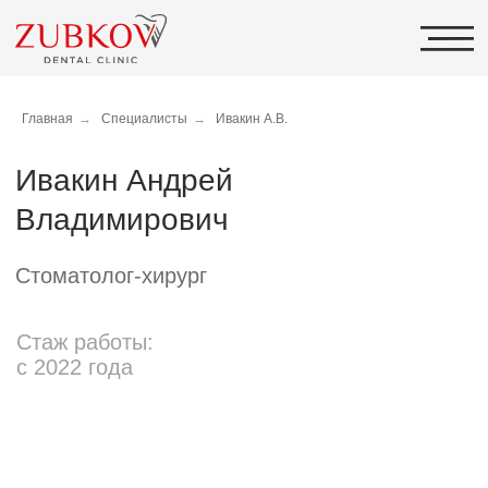
Главная
→
Специалисты
→
Ивакин А.В.
Ивакин Андрей
Владимирович
Стоматолог-хирург
Стаж работы:
с 2022 года
Профессиональные навыки:
Проведение зубосохраняющих операций
Удаление зубов любой сложности у взрослых
и детей