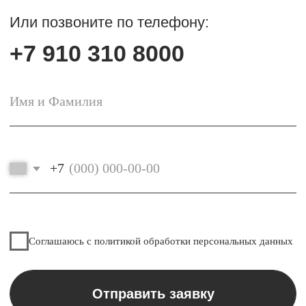
Клиника
Главная
Врачи
Цены
Примеры работ
Услуги
Виниры и коронки
Диагностика
Отбеливание зубов
Брекеты и элайнеры
Проф. гигиена
Удаление зубов
Имплантация
Лечение кариеса
Лечение корневых
Пародонтология
каналов
Детская стоматология
Рекомендации пациентам
Правовая информация
Политика конфиденциальности
ООО «ЗУБКОВ»