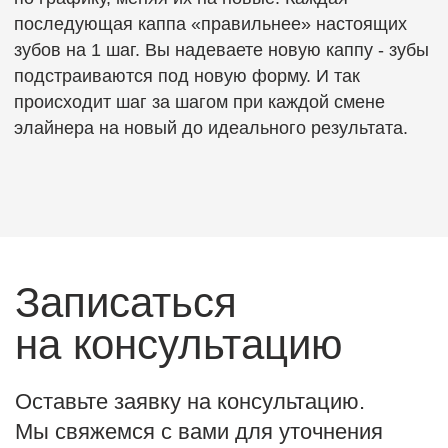
Проф. гигиена
Удаление зубов
Имплантация
Лечение кариеса
Лечение корневых
Пародонтология
каналов
Детская стоматология
Рекомендации пациентам
Правовая информация
Политика конфиденциальности
ООО «ЗУБКОВ»
Лицензия № Л041-01147-46/00361803 от 23.04.2021 г.
Icons made by Shmai from Flaticon
Интернет-сайт носит исключительно информационный
характер. Информационные материалы и цены, размещенные
на сайте, не являются публичной офертой. Имеются
противопоказания. Необходима консультация врача.