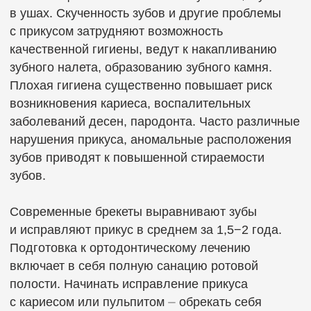
забывать про профессиональную гигиену
полости рта.
Металлические брекеты ⏤ самый популярный
способ исправления прикуса во всём мире.
В нашей клинике устанавливают брекет-систему
Pitts21 и H4
(производство США), они
отличаются высокой прочностью, надежностью
и эффективностью. Поэтому обычные
«железные», металлические брекеты
применяются для исправления даже сложных
случаев.
Альтернативой металлическим брекетам
являются керамические. Керамические брекеты ⏤
вид эстетических вестибулярных брекетов,
изготовленных из прочного
поликристаллического оксида алюминия (РСА).
Такие брекеты крепятся с внешней стороны
зубного ряда, незаметны, удобны и подходят под
любой оттенок зубной эмали. В отличие
от элайнеров, которые часто забываются или
теряются, о брекетах не нужно помнить
постоянно ⏤ они всегда с вами.