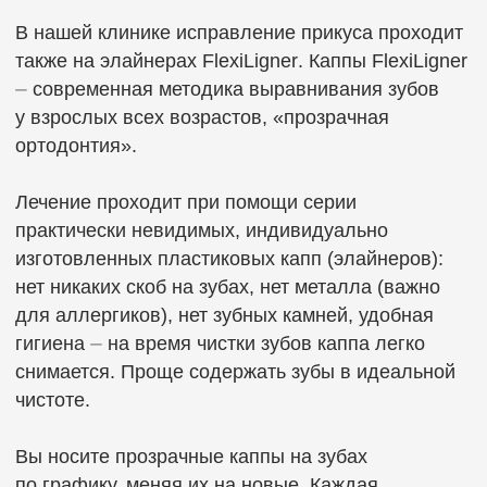
+7 910 310 8000
г. Курск, ул. Добролюбова, д.16
пн-пт: 9:00-21:00
сб: 9:00-19:00
zubkov.pro@mail.ru
Клиника
Главная
Врачи
Цены
Примеры работ
Услуги
Виниры и коронки
Диагностика
Отбеливание зубов
Брекеты и элайнеры