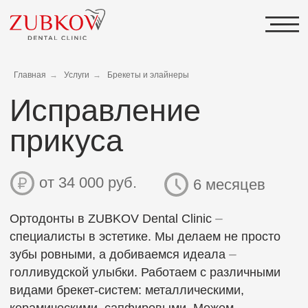
Исправление
Главная
→
Услуги
→
Брекеты и элайнеры
прикуса
от 34 000 руб.
6 месяцев
Ортодонты в ZUBKOV Dental Clinic ⏤
специалисты в эстетике. Мы делаем не просто
зубы ровными, а добиваемся идеала ⏤
голливудской улыбки. Работаем с различными
видами брекет-систем: металлическими,
керамическими, сапфировыми. Можем
предложить исправление прикуса без брекетов ⏤
на элайнерах FlexiLigner. Ваше лечение будет
незаметным.
Беремся за самые сложные случаи и получаем
отличный результат. Собранные нами данные