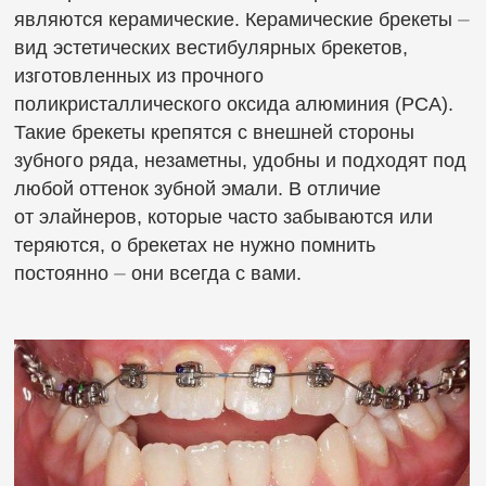
завершается избирательным
пришлифовыванием зубов или ортопедическим
восстановлением анатомии зубов и высоты
прикуса.
В нашей клинике исправление прикуса проходит
также на
элайнерах FlexiLigner
. Каппы FlexiLigner
⏤ современная методика выравнивания зубов
у взрослых всех возрастов, «прозрачная
ортодонтия».