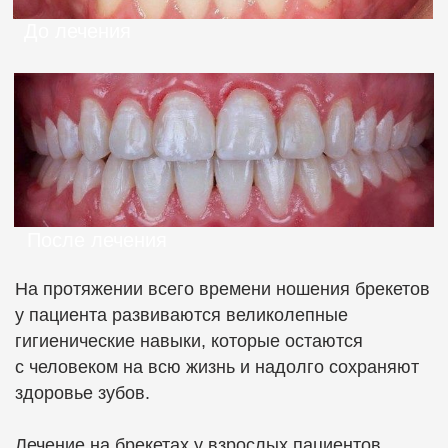
Лечение проходит при помощи серии
практически невидимых, индивидуально
изготовленных пластиковых капп (элайнеров):
нет никаких скоб на зубах, нет металла (важно
для аллергиков), нет зубных камней, удобная
гигиена ⏤ на время чистки зубов каппа легко
снимается. Проще содержать зубы в идеальной
чистоте.
Вы носите прозрачные каппы на зубах
по графику, меняя их на новые. Каждая
последующая каппа «правильнее» настоящих
зубов на 1 шаг. Вы надеваете новую каппу - зубы
подстраиваются под новую форму. И так
происходит шаг за шагом при каждой смене
элайнера на новый до идеального результата.
Записаться
на консультацию