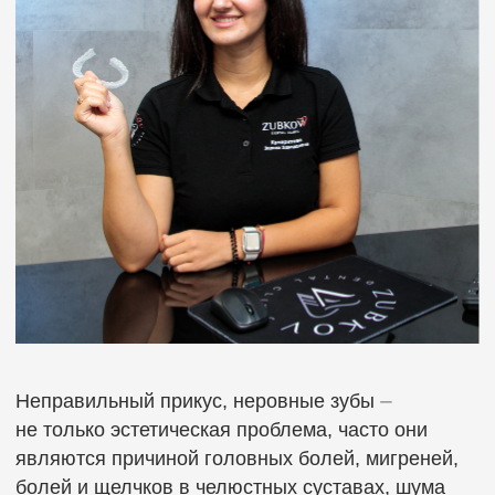
Неправильный прикус, неровные зубы ⏤
не только эстетическая проблема, часто они
являются причиной головных болей, мигреней,
болей и щелчков в челюстных суставах, шума
в ушах. Скученность зубов и другие проблемы
с прикусом затрудняют возможность
качественной гигиены, ведут к накапливанию
зубного налета, образованию зубного камня.
Плохая гигиена существенно повышает риск
возникновения кариеса, воспалительных
заболеваний десен, пародонта. Часто различные
нарушения прикуса, аномальные расположения
зубов приводят к повышенной стираемости
зубов.
Современные брекеты выравнивают зубы
и исправляют прикус в среднем за 1,5−2 года.
Подготовка к ортодонтическому лечению
включает в себя полную санацию ротовой
полости. Начинать исправление прикуса
с кариесом или пульпитом ⏤ обрекать себя
на дальнейшее распространение инфекции. Все
кариозные зубы должны быть тщательно
вылечены и отреставрированы, также не нужно