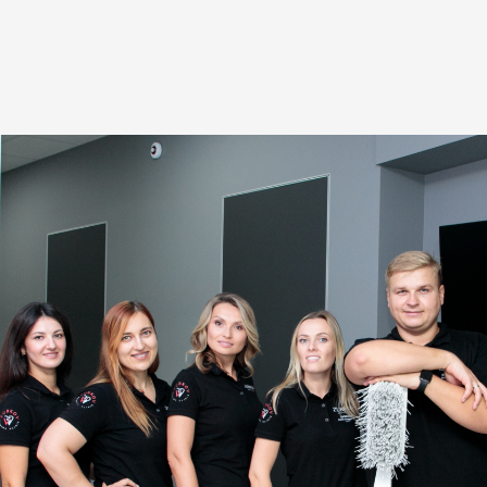
Контакты
Статьи
+7 910 310 8000
г. Курск, ул. Добролюбова, д.16
пн-пт: 9:00-21:00
сб: 9:00-19:00
zubkov.pro@mail.ru
Клиника
Главная
Врачи
Цены
Примеры работ
Услуги