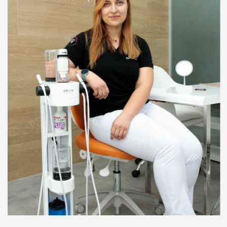
Профессиональная гигиена в нашей клинике
проводится на новейшем инновационном
швейцарском аппарате от компании EMS —
AIRFLOW PROPHYLAXIS MASTER по протоколу
GBT.
Твердые отложения (зубной камень) образуются
в межзубных промежутках, на зубах
в наддесневой и поддесневой областях. Зубной
камень может привести к развитию таких
заболеваний, как кариес, пародонтит или
гингивит. Процедуру проводят ультразвуковым
скалером, который с помощью вибраций удаляет
твердые отложения с поверхности зуба. Такая
технология безопасна и безболезненна
и является отличной альтернативой химическим
или механическим способам снятия зубных
отложений.
Для удаление мягкого налета, который
образуется на зубах, применяется современный