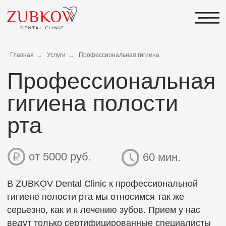
Профессиональная
Главная
→
Услуги
→
Профессиональная гигиена
гигиена полости
рта
от 5000 руб.
60 мин.
В ZUBKOV Dental Clinic к профессиональной
гигиене полости рта мы относимся так же
серьезно, как и к лечению зубов. Прием у нас
ведут только сертифицированные специалисты
с большим опытом. Мы всегда учитываем
особенности ваших зубов, гигиену проводим
максимально аккуратно, безопасно
и безболезненно.
На приеме врач-гигиенист не только подбирает
для вас индивидуальные средства гигиены,