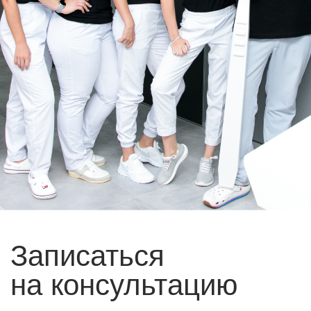
Виниры и коронки
Диагностика
Отбеливание зубов
Брекеты и элайнеры
Проф. гигиена
Удаление зубов
Имплантация
Лечение кариеса
Лечение корневых
Пародонтология
каналов
Детская стоматология
Рекомендации пациентам
Правовая информация
Политика конфиденциальности
ООО «ЗУБКОВ»
Лицензия № Л041-01147-46/00361803 от 23.04.2021 г.
Icons made by Shmai from Flaticon
Интернет-сайт носит исключительно информационный
характер. Информационные материалы и цены, размещенные
на сайте, не являются публичной офертой. Имеются