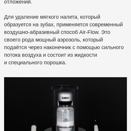
Очень важно каким порошком производится очистка. Мы не экономим
на эффективных и безопасных порошках. В отличие от недорогих
аналогов, они отлично удаляют налет, не травмируют эмаль и полируют
зубы. Мы используем инновационный порошок
Эритритол
, не меняющи
структуру поверхности эмали. Также наши врачи применяют индикатор
налета для визуального контроля качества очистки всех поверхностей
зубов.
Мы нацелены на индивидуальный подход и изначально учитываем все
ваши особенности (повышенная чувствительность зубов, воспалительн
заболевания тканей пародонта, наличие установленных имплантатов
и т. д.) и делаем проф. гигиену качественно и аккуратно.
Для полировки используются максимально щадящие укрепляющие
порошки. Это важный этап гигиены. Хорошо отполированные зубы
и пломбы не образуют налета и надолго защищены от кариеса. Эмаль
после процедуры приобретает свою природную гладкость и блеск, хор
отражает свет. Многие отмечают, что она становится светлее.
Завершающий этап профессиональной гигиены зубов ⏤ ремотерапия.
Ремотерапия нормализует минеральный состав эмали, что повышает