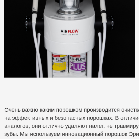
ее устойчивость к воздействию кислот, которые находятся в полости рта
Это абсолютно комфортная и безболезненная процедура служит
прекрасной профилактикой кариеса и повышенной чувствительности зуб
Наши специалисты научат вас правильной домашней гигиене, подберут
средства для ухода под ваши потребности, научат эффективно
пользоваться электрическими или мануальными щетками, научат
прочищать контактные поверхности зубов, подберут ёршики и зубную ни
Профессиональная гигиена полости рта позволяет сохранить зубы и де
здоровыми, а также снизить риски серьезных стоматологических пробле
При соблюдении качественной домашней гигиены профессиональную
чистку рекомендуют делать взрослым не реже 1 раза в 6 месяцев. Тем, 
курит, пьет много кофе или не очень активно ухаживает за зубами дома 
не реже 1 раза в 3 месяца. Если вы проходите ортодонтическое лечени
1 раз в 3 месяца.